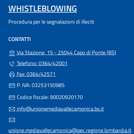
WHISTLEBLOWING
Procedura per le segnalazioni di illeciti
CONTATTI
(apre in
Via Stazione, 15 - 25044 Capo di Ponte (BS)
Telefono: 0364/42001
Fax: 0364/42571
P. IVA: 03253150985
Codice fiscale: 90020920170
info@unionemediavallecamonica.bs.it
unione.mediavallecamonica@pec.regione.lombardia.it