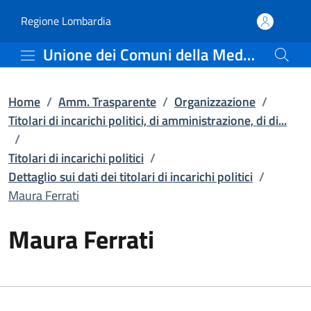
Maura Ferrati | Dettaglio
Vai al contenuto principale
(apre in un'altra scheda).
Regione Lombardia
Unione dei Comuni della Media Valle Camonica
Home
/
Amm. Trasparente
/
Organizzazione
/
Titolari di incarichi politici, di amministrazione, di di...
/
Titolari di incarichi politici
/
Dettaglio sui dati dei titolari di incarichi politici
/
Maura Ferrati
Maura Ferrati