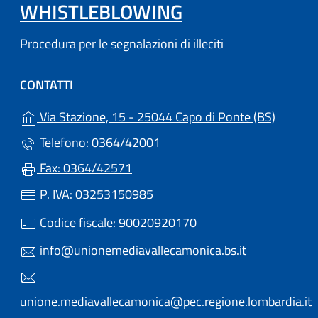
WHISTLEBLOWING
Procedura per le segnalazioni di illeciti
CONTATTI
(apre in
Via Stazione, 15 - 25044 Capo di Ponte (BS)
Telefono: 0364/42001
Fax: 0364/42571
P. IVA: 03253150985
Codice fiscale: 90020920170
info@unionemediavallecamonica.bs.it
unione.mediavallecamonica@pec.regione.lombardia.it