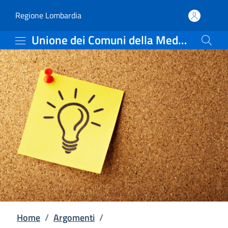
Comunicazione istituzio
Vai al contenuto principale
(apre in un'altra scheda).
Regione Lombardia
Unione dei Comuni della Media Valle Camonica
Home
/
Argomenti
/